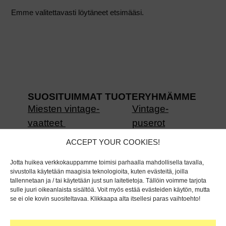
Emme valitettavasti löytäneet etsimääsi.
SUOSITUIMMAT TUOTERYHMÄMME
Miesten vintage-
Vintage-
vaatteet
puserot
Vintage-mekot
Vintage-takit
ACCEPT YOUR COOKIES!
Vintage-laukut
Lahjakorttimme
Jotta huikea verkkokauppamme toimisi parhaalla mahdollisella tavalla,
sivustolla käytetään maagisia teknologioita, kuten evästeitä, joilla
tallennetaan ja / tai käytetään just sun laitetietoja. Tällöin voimme tarjota
sulle juuri oikeanlaista sisältöä. Voit myös estää evästeiden käytön, mutta
VUOSIKYMMENET
se ei ole kovin suositeltavaa. Klikkaapa alta itsellesi paras vaihtoehto!
50-luvun vaatteet
80-luvun vaatteet
60-luvun vaatteet
90-luvun vaatteet