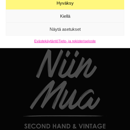
Hyväksy
70-luvun vaatteet
00-luvun vaatteet
Kiellä
Näytä asetukset
Evästekäytäntö
Tieto- ja rekisteriseloste