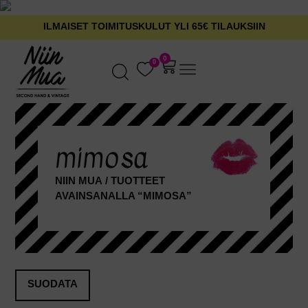
ILMAISET TOIMITUSKULUT YLI 65€ TILAUKSIIN
0
0
mimosa
NIIN MUA
/ TUOTTEET
AVAINSANALLA “MIMOSA”
SUODATA